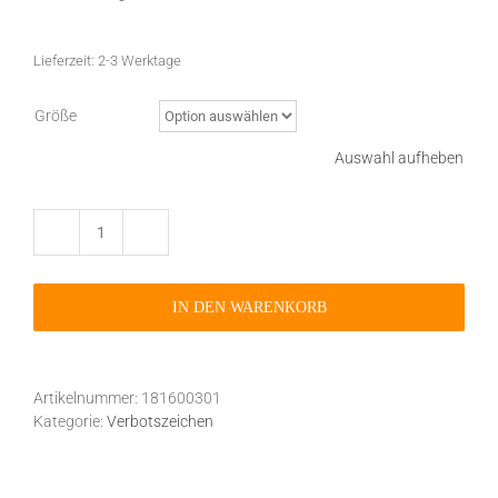
Lieferzeit:
2-3 Werktage
Größe
Auswahl aufheben
Verbotszeichen
P003
offene
IN DEN WARENKORB
Flamme,
Feuer,
offene
Zündquelle
Artikelnummer:
181600301
und
Kategorie:
Verbotszeichen
Rauchen
verboten
selbstklebend