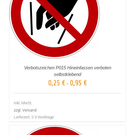
Verbotszeichen P015 Hineinfassen verboten
selbstklebend
0,25
€
0,95
€
–
inkl. MwSt.
zzgl. Versand
Lieferzeit:
2-3 Werktage