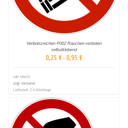
Verbotszeichen P002 Rauchen verboten
selbstklebend
0,25
€
0,95
€
–
inkl. MwSt.
zzgl. Versand
Lieferzeit:
2-3 Werktage