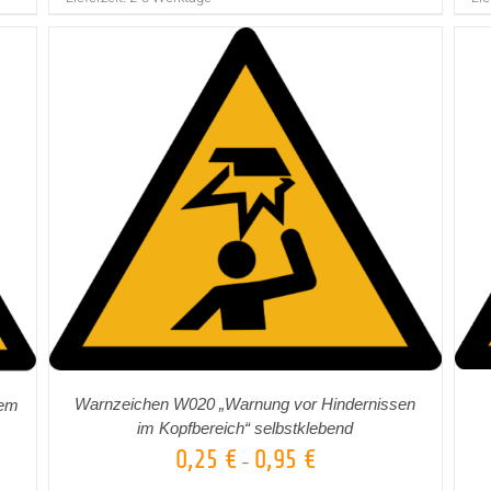
AUSFÜHRUNG WÄHLEN
DETAILS
/
Warnzeichen W020 „Warnung vor Hindernissen
hem
im Kopfbereich“ selbstklebend
0,25
€
0,95
€
–