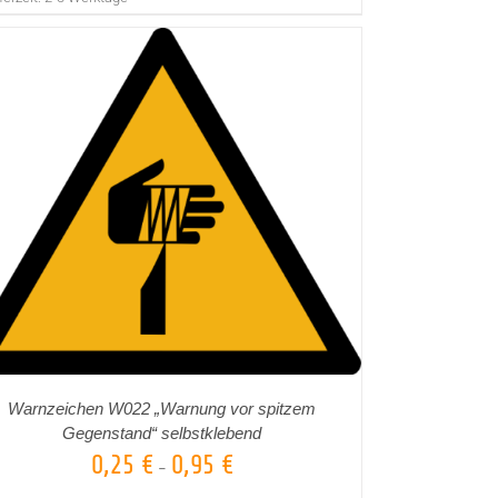
Warnzeichen W022 „Warnung vor spitzem
Gegenstand“ selbstklebend
0,25
€
0,95
€
–