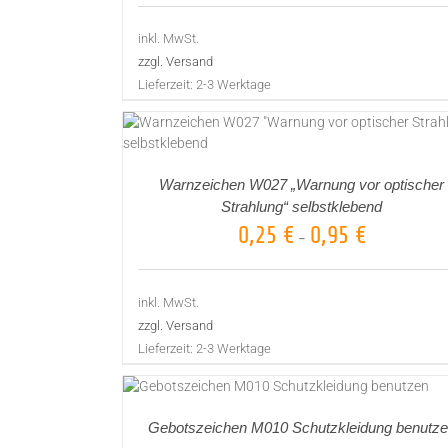
inkl. MwSt.
zzgl. Versand
Lieferzeit:
2-3 Werktage
DETAILS
AUSFÜHRUNG WÄHLEN
DETAILS
/
/
Warnzeichen W027 „Warnung vor optischer
Strahlung“ selbstklebend
0,25
€
0,95
€
–
inkl. MwSt.
zzgl. Versand
Lieferzeit:
2-3 Werktage
AUSFÜHRUNG WÄHLEN
DETAILS
/
Gebotszeichen M010 Schutzkleidung benutz