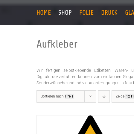
Zum
Inhalt
HOME
SHOP
FOLIE
DRUCK
GL
springen
Aufkleber
Wir fertigen selbstklebende Etiketten, Waren- 
Digitaldruckverfahren können vom einfachen Slogan
Sonderwünsche und Individualanfertigungen in fast 
Sortieren nach
Preis
Zeige
12 P