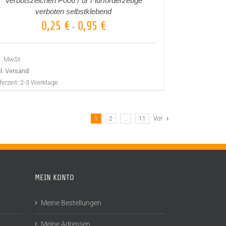
Verbotszeichen P006 Für Flurförderzeuge
verboten selbstklebend
0,25
€
0,95
€
–
l. MwSt.
l. Versand
ferzeit:
2-3 Werktage
1
2
…
11
Vor
MEIN KONTO
Meine Bestellungen
Meine Adressen