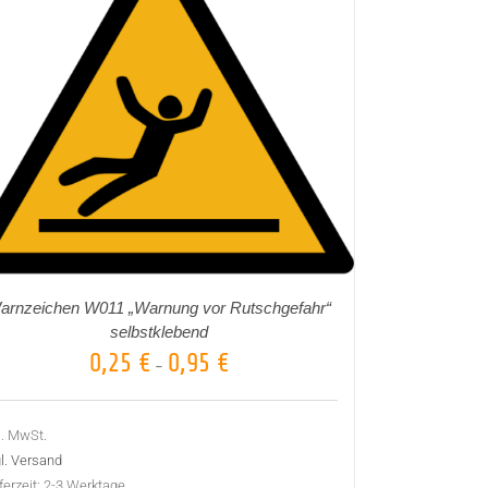
arnzeichen W011 „Warnung vor Rutschgefahr“
selbstklebend
0,25
€
0,95
€
–
l. MwSt.
l. Versand
ferzeit:
2-3 Werktage