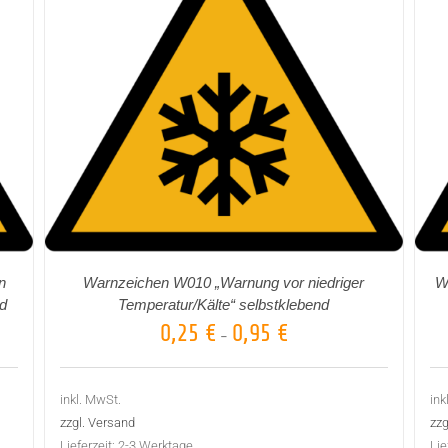
AUSFÜHRUNG WÄHLEN
DETAILS
/
n
Warnzeichen W010 „Warnung vor niedriger
W
nd
Temperatur/Kälte“ selbstklebend
0,25
€
0,95
€
–
inkl. MwSt.
ink
zzgl. Versand
zzg
Lieferzeit:
2-3 Werktage
Lie