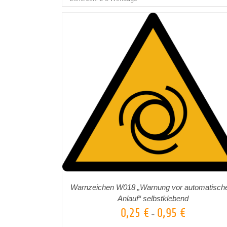
AUSFÜHRUNG WÄHLEN
DETAILS
DETAILS
/
/
Warnzeichen W018 „Warnung vor automatisc
Anlauf“ selbstklebend
0,25
€
0,95
€
–