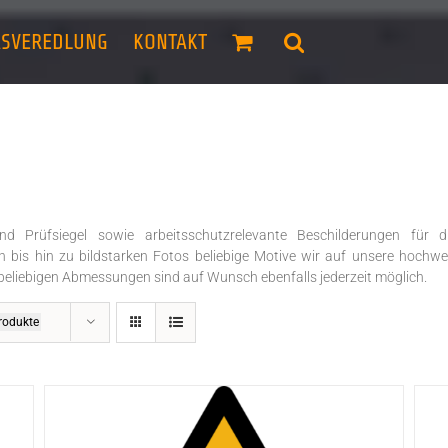
ASVEREDLUNG
KONTAKT
und Prüfsiegel sowie arbeitsschutzrelevante Beschilderungen für
 bis hin zu bildstarken Fotos beliebige Motive wir auf unsere hochw
beliebigen Abmessungen sind auf Wunsch ebenfalls jederzeit möglich.
rodukte