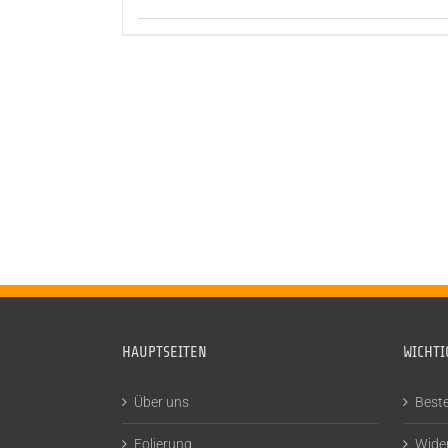
HAUPTSEITEN
WICHTI
Über uns
Beste
Folierung
Wide