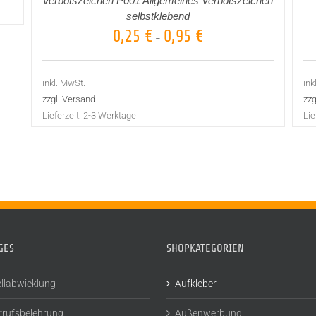
Verbotszeichen P001 Allgemeines Verbotszeichen
selbstklebend
0,25
€
0,95
€
–
inkl. MwSt.
ink
zzgl. Versand
zzg
Lieferzeit:
2-3 Werktage
Lie
GES
SHOPKATEGORIEN
llabwicklung
Aufkleber
rrufsbelehrung
Außenwerbung