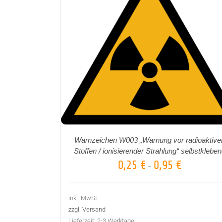
DETAILS
AUSFÜHRUNG WÄHLEN
DETAILS
/
/
Warnzeichen W003 „Warnung vor radioaktive
Stoffen / ionisierender Strahlung“ selbstklebe
0,25
€
0,95
€
–
inkl. MwSt.
zzgl. Versand
Lieferzeit:
2-3 Werktage