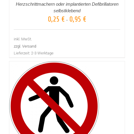
Herzschrittmachern oder implantierten Defibrillatoren
selbstklebend
0,25
€
0,95
€
–
inkl. MwSt.
zzgl. Versand
Lieferzeit:
2-3 Werktage