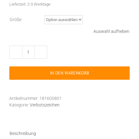
Lieferzeit:
2-3 Werktage
Größe
Auswahl aufheben
Verbotszeichen
P008
Mitführen
IN DEN WARENKORB
von
Metallteilen
oder
Uhren
Artikelnummer:
181600801
verboten
Kategorie:
Verbotszeichen
selbstklebend
Menge
Beschreibung