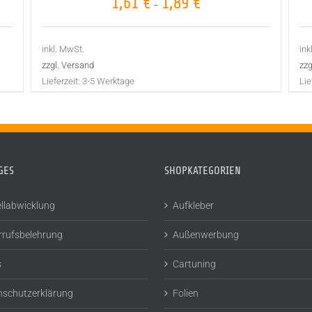
1,61
€
1,89
€
–
inkl. MwSt.
ink
zzgl. Versand
zzg
Lieferzeit:
3-5 Werktage
Lie
GES
SHOPKATEGORIEN
llabwicklung
Aufkleber
rrufsbelehrung
Außenwerbung
s
Cartuning
nschutzerklärung
Folien