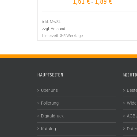
1,61
€
1,89
€
–
inkl. MwSt.
zzgl. Versand
Lieferzeit:
3-5 Werktage
HAUPTSEITEN
WICHTI
Über uns
Beste
Folierung
Wide
Digitaldruck
AGB
Katalog
Date