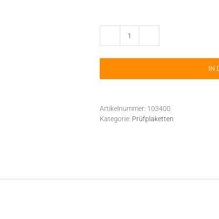
10
Stück
UVV
IN
Prüfplaketten
Jahresplaketten
mehrjährig
BGV
Artikelnummer:
103400
D27
Kategorie:
Prüfplaketten
himbeer
Menge