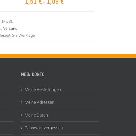
1,61
€
1,89
€
–
l. MwSt.
l. Versand
ferzeit:
2-3 Werktage
MEIN KONTO
Meine Bestellungen
Meine Adressen
Meine Daten
Passwort vergessen