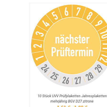
DETAILS
AUSFÜHRUNG WÄHLEN
DETAILS
/
/
10 Stück UVV Prüfplaketten Jahresplaketten
mehrjährig BGV D27 zitrone