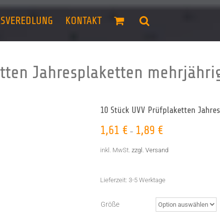
ASVEREDLUNG
KONTAKT
etten Jahresplaketten mehrjähr
10 Stück UVV Prüfplaketten Jahre
1,61
€
1,89
€
–
inkl. MwSt.
zzgl. Versand
Lieferzeit:
3-5 Werktage
Größe