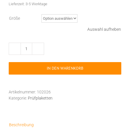
Lieferzeit:
3-5 Werktage
Größe
Auswahl aufheben
10
Stück
UVV
IN DEN WARENKORB
Prüfplaketten
Jahresplaketten
Aufkleber
2026
Artikelnummer:
102026
BGV
Kategorie:
Prüfplaketten
D27,
verschiedene
Größen
Menge
Beschreibung