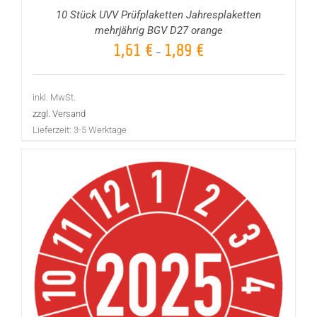
10 Stück UVV Prüfplaketten Jahresplaketten
mehrjährig BGV D27 orange
1,61
€
1,89
€
–
inkl. MwSt.
zzgl. Versand
Lieferzeit:
3-5 Werktage