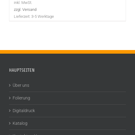
inkl. MwSt.
zzgl. Versand
Lieferzeit:
3-5 Werktage
HAUPTSEITEN
Über uns
Folierung
Digitaldruck
Katalog