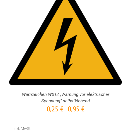
Warnzeichen W012 „Warnung vor elektrischer
Spannung“ selbstklebend
0,25
€
0,95
€
–
inkl. MwSt.