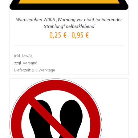
Warnzeichen W005 „Warnung vor nicht ionisierender
Strahlung“ selbstklebend
0,25
€
0,95
€
–
inkl. MwSt.
zzgl. Versand
Lieferzeit:
2-3 Werktage