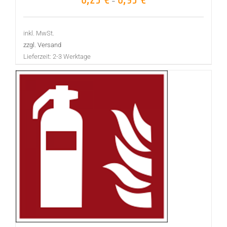
–
inkl. MwSt.
zzgl. Versand
Lieferzeit:
2-3 Werktage