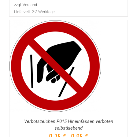
zzgl. Versand
Lieferzeit:
2-3 Werktage
Verbotszeichen P015 Hineinfassen verboten
selbstklebend
0,25
€
0,95
€