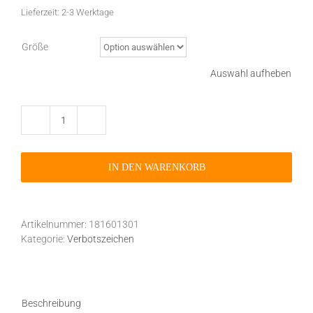
Lieferzeit:
2-3 Werktage
Größe
Auswahl aufheben
Verbotszeichen
P013
Eingeschaltete
IN DEN WARENKORB
Mobiltelefone
verboten
selbstklebend
Menge
Artikelnummer:
181601301
Kategorie:
Verbotszeichen
Beschreibung