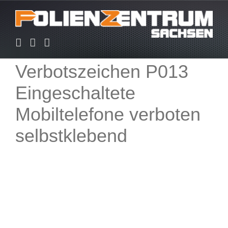
Zum
Inhalt
springen
Verbotszeichen P013
Eingeschaltete
Mobiltelefone verboten
selbstklebend