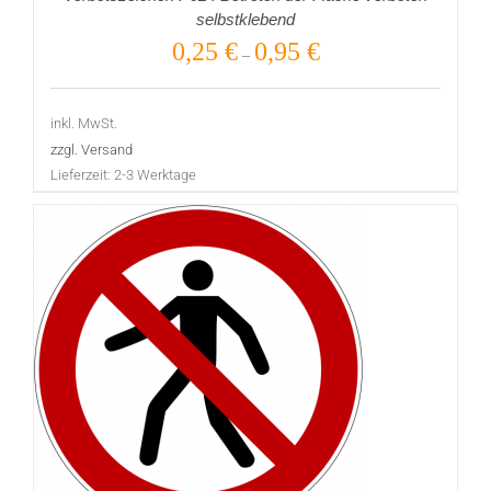
selbstklebend
0,25
€
0,95
€
–
inkl. MwSt.
zzgl. Versand
Lieferzeit:
2-3 Werktage