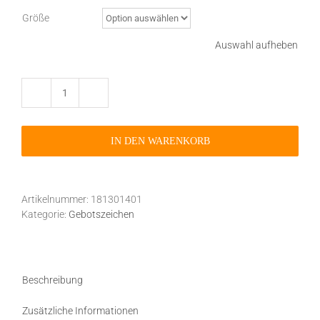
Größe
Auswahl aufheben
Gebotszeichen
M014
Kopfschutz
IN DEN WARENKORB
benutzen
selbstklebend
Menge
Artikelnummer:
181301401
Kategorie:
Gebotszeichen
Beschreibung
Zusätzliche Informationen