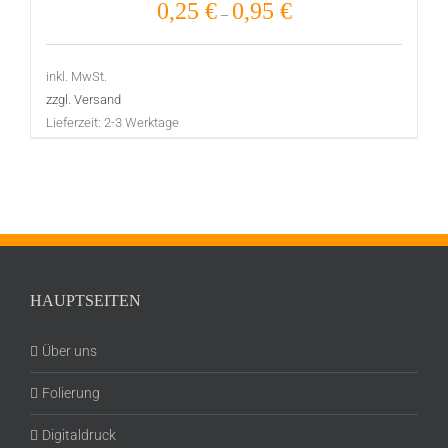
0,25
€
0,95
€
–
inkl. MwSt.
zzgl. Versand
Lieferzeit:
2-3 Werktage
HAUPTSEITEN
Über uns
Folierung
Digitaldruck