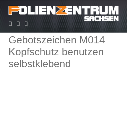
Zum
Inhalt
springen
Gebotszeichen M014
Kopfschutz benutzen
selbstklebend