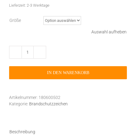
Lieferzeit:
2-3 Werktage
Größe
Auswahl aufheben
Brandschutzzeichen
F005
Brandmelder
IN DEN WARENKORB
selbstklebend
nachleuchtend
Menge
Artikelnummer:
180600502
Kategorie:
Brandschutzzeichen
Beschreibung