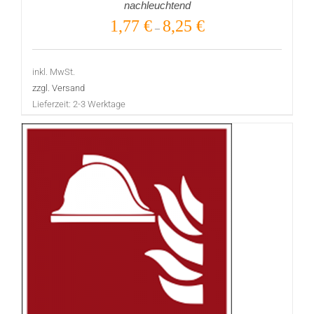
nachleuchtend
1,77
€
8,25
€
–
inkl. MwSt.
zzgl. Versand
Lieferzeit:
2-3 Werktage